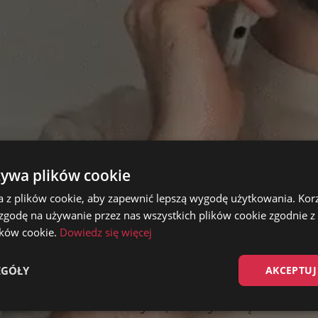
żywa plików cookie
a z plików cookie, aby zapewnić lepszą wygodę użytkowania. Korzy
 zgodę na używanie przez nas wszystkich plików cookie zgodnie 
lików cookie.
Dowiedz się więcej
Płatne konsul
z Patrykiem z
EGÓŁY
AKCEPTUJ
Dla tych, którzy chcą skonsu