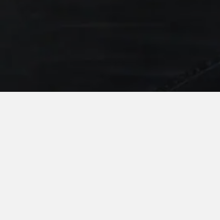
ę Ci pomóc!