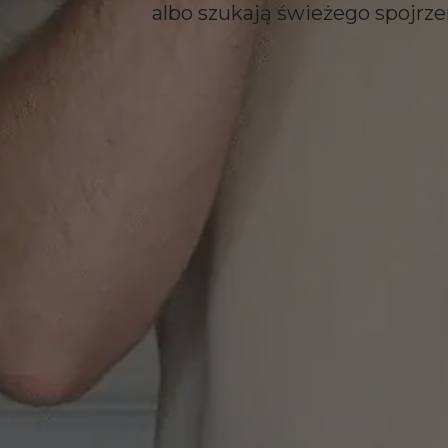
albo szukają świeżego spojrze