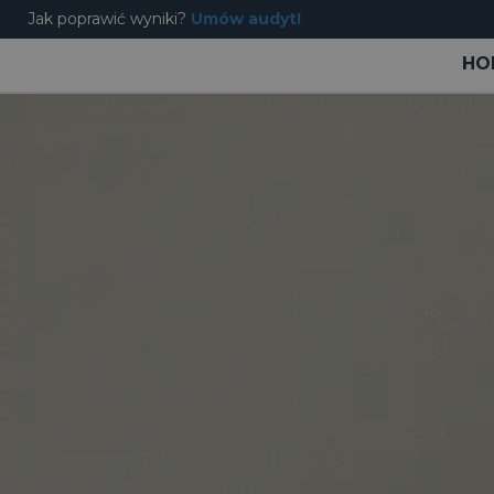
Jak poprawić wyniki?
Umów audyt!
HO